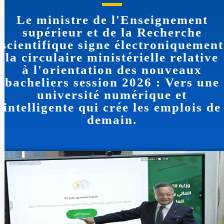
Le ministre de l'Enseignement
supérieur et de la Recherche
scientifique signe électroniquement
la circulaire ministérielle relative
à l'orientation des nouveaux
bacheliers session 2026 : Vers une
université numérique et
intelligente qui crée les emplois de
demain.