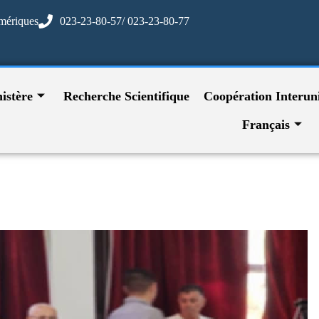
mériques
023-23-80-57/ 023-23-80-77
istère
Recherche Scientifique
Coopération Interuni
Français