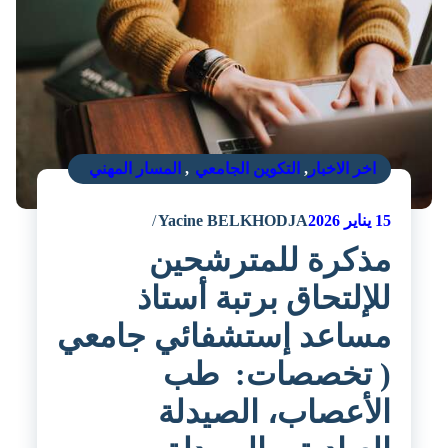
اخر الاخبار
,
التكوين الجامعي
,
المسار المهني
15
يناير 2026
Yacine BELKHODJA
مذكرة للمترشحين
للإلتحاق برتبة أستاذ
مساعد إستشفائي جامعي
( تخصصات: طب
الأعصاب، الصيدلة