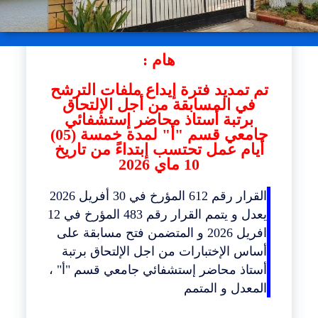
هام :
تم تمديد فترة إيداع ملفات الترشح
في المسابق
ة
من أجل الإلتحاق
برتبة أستاذ محاضر إستشفائي
جامعي قسم "أ" لمدة خمسة (05)
أيام عمل تحتسب إبتداءً من تاريخ
10 ماي 2026
القرار رقم 612 المؤرخ في 30 أفريل 2026
يعدل و يتمم القرار رقم 483 المؤرخ في 12
افريل 2026 و المتضمن فتح مسابقة على
أساس الإختبارات من اجل الإلتحاق برتبة
أستاذ محاضر إستشفائي جامعي قسم "أ" ،
المعدل و المتمم