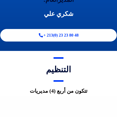
شكري علي
48 80 23 23 (0)213 +
التنظيم
تتكون من أربع (4) مديريات