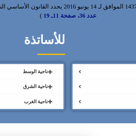
عدد 36، صفحة 11ـ 19
)
للأساتذة
ناحية الوسط
ناحية الشرق
ناحية الغرب