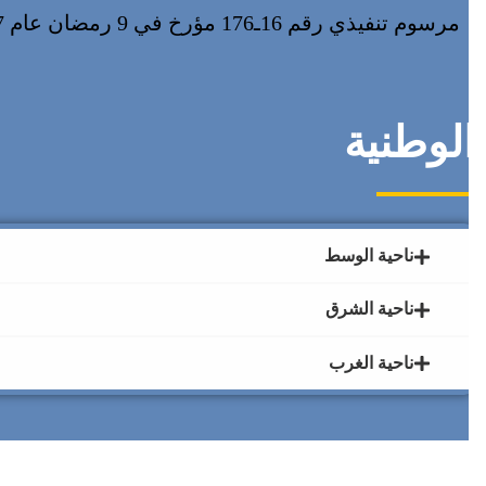
مرسوم تنفيذي رقم 16ـ176 مؤرخ في 9 رمضان عام 1437 الموافق لـ 14 يونيو 2016 يحدد القانون الأساسي النموذجي للمدرسة العليا (
لوطنية
ناحية الوسط
ناحية الشرق
ناحية الغرب