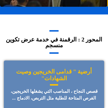
المحور 2 : الرقمنة في خدمة عرض تكوين
منسجم
أرضية " قدامى الخريجين وصيت
الشهادات"
قصص النجاح ، المناصب التي يشغلها الخريجين،
الفرص المتاحة للطلبة مثل التربص، الادماج ...