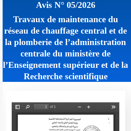
Avis N° 05/2026
Travaux de maintenance du
réseau de chauffage central et de
la plomberie de l’administration
centrale du ministère de
l’Enseignement supérieur et de la
Recherche scientifique