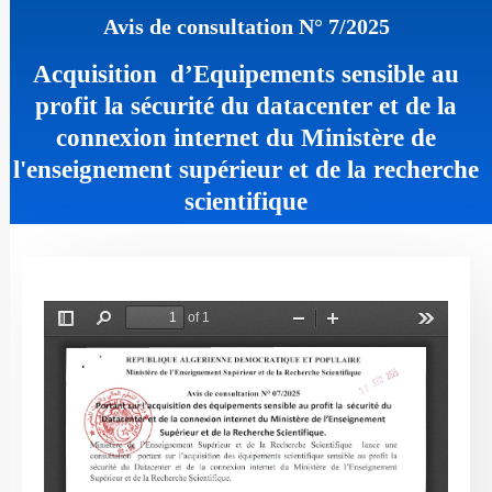
Avis de consultation N° 7/2025
Acquisition d’Equipements sensible au
profit la sécurité du datacenter et de la
connexion internet du Ministère de
l'enseignement supérieur et de la recherche
scientifique