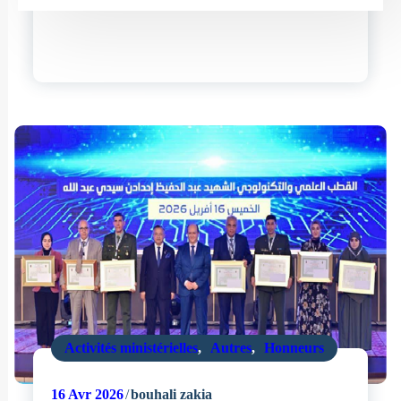
Activités ministérielles
,
Autres
,
Honneurs
16
Avr 2026
bouhali zakia