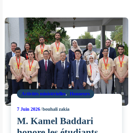
Activités ministérielles
,
Honneurs
7
Juin 2026
bouhali zakia
M. Kamel Baddari
honore les étudiants