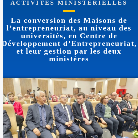
ACTIVITÉS MINISTÉRIELLES
La conversion des Maisons de
l’entrepreneuriat, au niveau des
universités, en Centre de
Développement d’Entrepreneuriat,
et leur gestion par les deux
ministères