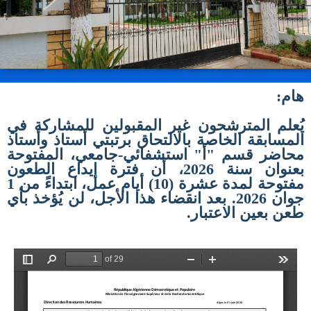
هام:
يُعلم المترشحون غير المقبولين للمشاركة في
المسابقة الخاصة بالالتحاق برتبتي أستاذ وأستاذ
محاضر قسم "أ" استشفائي-جامعي، المفتوحة
بعنوان سنة 2026، أن فترة إيداع الطعون
مفتوحة لمدة عشرة (10) أيام عمل، ابتداءً من 1
جوان 2026. بعد انقضاء هذا الأجل، لن يُؤخذ بأي
طعن بعين الاعتبار.