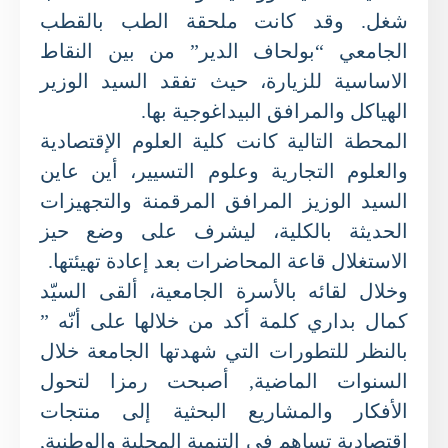
شغل. وقد كانت ملحقة الطب بالقطب
الجامعي “بولحاف الدير” من بين النقاط
‏الاساسية للزيارة، حيث تفقد السيد الوزير
الهياكل والمرافق ‏البيداغوجية بها.‏
المحطة التالية كانت كلية العلوم الإقتصادية
والعلوم التجارية وعلوم ‏التسيير، أين عاين
السيد ‏الوزيز المرافق المرقمنة والتجهيزات
الحديثة ‏بالكلية، ليشرف على وضع حيز
الاستغلال ‏قاعة المحاضرات بعد إعادة تهيئتها.
وخلال لقائه بالأسرة الجامعية، ألقى السيّد
كمال بداري كلمة أكد من خلالها على أنّه ”
بالنظر للتطورات التي شهدتها الجامعة خلال
السنوات الماضية, أصبحت رمزا لتحول
الأفكار والمشاريع البحثية إلى منتجات
اقتصادية تساهم في التنمية المحلية والوطنية,