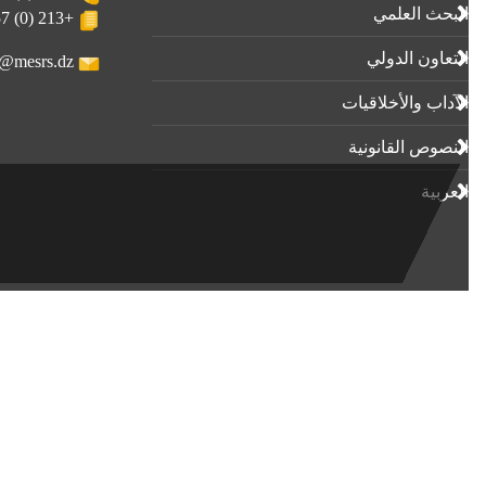
البحث العلمي
+213 (0) 23-23-80-57
التعاون الدولي
webmaster@mesrs.dz
الآداب واﻷخلاقيات
النصوص القانونية
العربية