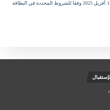
أفريل 2025 .على أن ترسل استمارات المشاركة قبل تاريخ 27 مارس 2025 وحضوري مـ ـ ـ ـن 13 إلـــــى15 أفريل 2025 وفقا للشروط المحددة في البطاقة
ستقبال