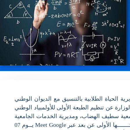
ذي سطرته مديرية الحياة الطلابية بالتنسيق مع الديوان الوطني
ات المصادف لــ 14 مارس من كل سنة، تعلم الوزارة عن تنظيم الطبعة الأولى للأولمبياد الوطني
تنـسيق مع مديرية الخدمات الجامعية سطيف الهضاب، ومديرية الخدمات الجامعية
سطيف 01 ،عن بعد وحضوري في الفترة الممتدة من 14 مارس إلى 16 أفريل 2025 ،والتي تمتد في مرحلتـــــــها الأولى عن بعد عبر Meet Google يــوم 07