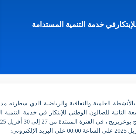
بتكارفي خدمة التنمية المستدامة
السنوي (2024 -2025) ،المتعلق بالأنشطة العلمية والثقافية والرياضية ال
ى 30 أفريل 2025 ،تحت شعار ” إلهام اليوم إبداع الغد” .