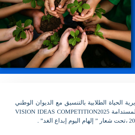
ذي سطرته مديرية الحياة الطلابية بالتنسيق مع الديوان الوطني
للخدمات الجامعية، يشرفني إعلامكم بتنظيم الطبعة الثانية للصالون الوطني للإبتكار في خدمة التنمية المستدامة VISION IDEAS COMPETITION2025