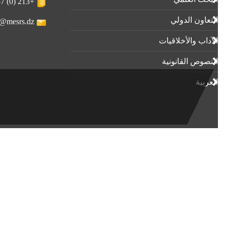
+213 (0) 23-23-80-57
التعاون الدولي
webmaster@mesrs.dz
الآداب واﻷخلاقيات
النصوص القانونية
العربية