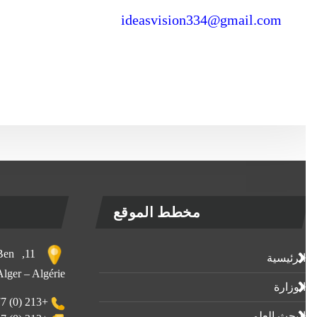
ideasvision334@gmail.com
مخطط الموقع
, Ben
الرئيسية
 Alger – Algérie
الوزارة
+213 (0) 23-23-80-77
البحث العلمي