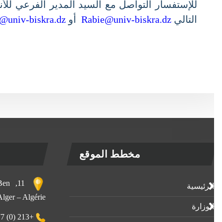
للإستفسار التواصل مع السيد المدير الفرعي للأنشط
التالي
Rabie@univ-biskra.dz
أو
cs@univ-biskra.dz
مخطط الموقع
, Ben
الرئيسية
 Alger – Algérie
الوزارة
+213 (0) 23-23-80-77