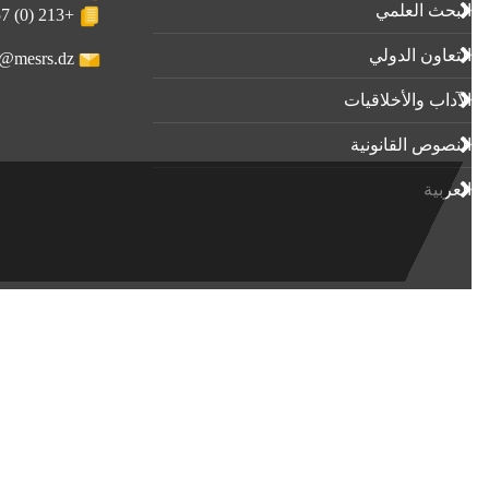
البحث العلمي
+213 (0) 23-23-80-57
التعاون الدولي
webmaster@mesrs.dz
الآداب واﻷخلاقيات
النصوص القانونية
العربية