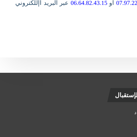
07.97.
أو
06.64.82.43.15
عبر البريد اإللكتروني
ستقبال