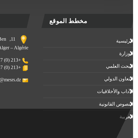
مخطط الموقع
, Ben
الرئيسية
 Alger – Algérie
الوزارة
+213 (0) 23-23-80-77
البحث العلمي
+213 (0) 23-23-80-57
التعاون الدولي
webmaster@mesrs.dz
الآداب واﻷخلاقيات
النصوص القانونية
العربية