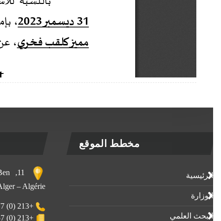
مخطط الموقع
, Ben
الرئيسية
 Alger – Algérie
الوزارة
+213 (0) 23-23-80-77
البحث العلمي
+213 (0) 23-23-80-57