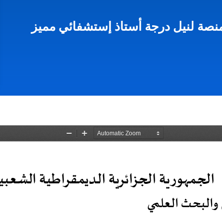
نصة لنيل درجة أستاذ إستشفائي مميز