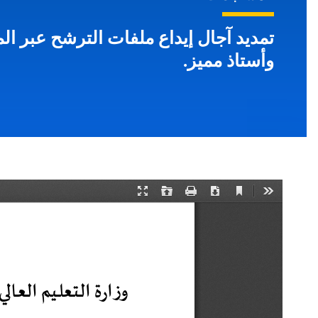
تمديد آجال إيداع ملفات الترشح عبر الم
وأستاذ مميز.