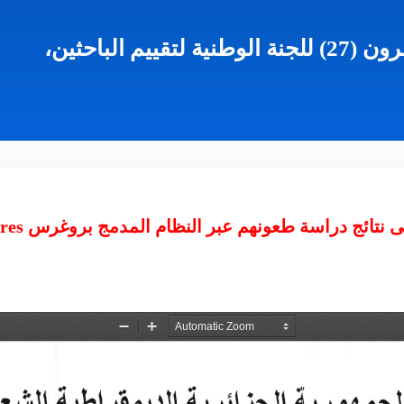
الإعلان عن نتائج الدورة السابعة و العشرون (27) للجنة الوطنية لتقييم الباحثين،
ئج دراسة طعونهم عبر النظام المدمج بروغرس Progres