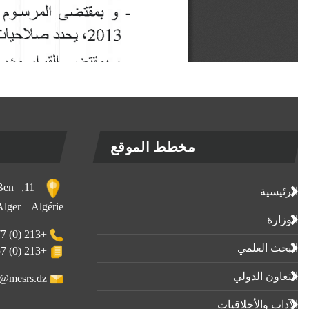
مخطط الموقع
, Ben
الرئيسية
 Alger – Algérie
الوزارة
+213 (0) 23-23-80-77
البحث العلمي
+213 (0) 23-23-80-57
التعاون الدولي
webmaster@mesrs.dz
الآداب واﻷخلاقيات