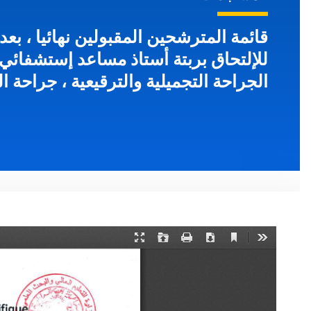
قائمة المترشحين المقبولين نهائيا ، بع
للإلتحاق بربتة أستاذ مساعد إستشفائي 
الجراحة التجميلية والترقيعية ، جراحة ال