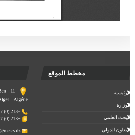
مخطط الموقع
, Ben
الرئيسية
 Alger – Algérie
الوزارة
+213 (0) 23-23-80-77
البحث العلمي
+213 (0) 23-23-80-57
التعاون الدولي
webmaster@mesrs.dz