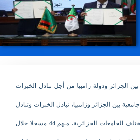
قية تعاون بين الجزائر ودولة زامبيا من أجل تبادل الخبرات
ية بين الجزائر وزامبيا، تبادل الخبرات وتبادل
وذكر السيد الوزير في هذا الإطار، أنّ ما لا يقل عن 67 طالبا من دولة زامبيا يزاولون تعليمهم العالي بمختلف الجامعات الجزائرية، منهم 44 مسجلا خلال