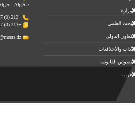
 Alger – Algérie
الوزارة
+213 (0) 23-23-80-77
البحث العلمي
+213 (0) 23-23-80-57
التعاون الدولي
webmaster@mesrs.dz
الآداب واﻷخلاقيات
النصوص القانونية
العربية