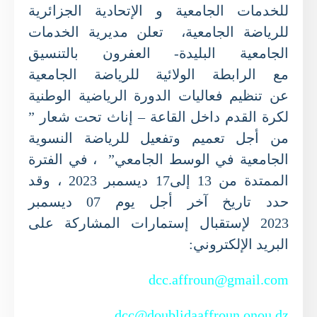
للخدمات الجامعية و ا
ل
إتحادية الجزائرية
للرياضة الجامعية، تعلن
مديرية الخدمات
الجامعية البليدة- العفرون بالتنسيق
مع
الرابطة الو
ل
ائية للرياضة الجامعية
عن
تنظيم
فعاليات الدورة الرياضية الوطنية
لكرة القدم داخل القاعة – إناث تحت شعار ”
من أجل تعميم وتفعيل للرياضة النسوية
الجامعية في الوسط الجامعي”
، في الفترة
ا
ل
ممتدة من 13 إلى17 ديسمبر 2023 ، وقد
حدد تاريخ آخر أجل يوم 07 ديسمبر
2023
ل
إستقبال إستمارات ا
ل
مشاركة على
البريد ا
ل
إلكتروني:
dcc.affroun@gmail.com
dcc@doublidaaffroun.onou.dz