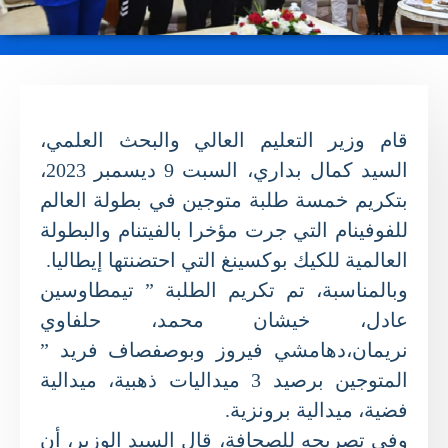
قام وزير التعليم العالي والبحث العلمي،
السيد كمال بداري، السبت 9 ديسمبر 2023،
بتكريم خمسة طلبة متوجين في بطولة العالم
للفوفينام التي جرت مؤخرا بالفيتنام والبطولة
العالمية للكيك بوكسينغ التي احتضنتها إيطاليا.
وبالمناسبة، تم تكريم الطلبة ” تيمطاوسين
عادل، خيشان محمد، حلفاوي
نريمان،دهامشي فيروز وبوصفصاف فريد ”
المتوجين برصيد 3 ميداليات ذهبية، ميدالية
فضية، ميدالية برونزية.
وفي تصريحه للصحافة، قال السيد الوزير، أن