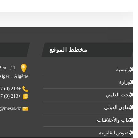
مخطط الموقع
, Ben
الرئيسية
 Alger – Algérie
الوزارة
+213 (0) 23-23-80-77
البحث العلمي
+213 (0) 23-23-80-57
التعاون الدولي
webmaster@mesrs.dz
الآداب واﻷخلاقيات
النصوص القانونية