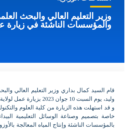
وزير التعليم العالي والبحث العلمي
والمؤسسات الناشئة في زيارة عم
قام السيد كمال بداري وزير التعليم العالي والب
وليد، يوم السبت 10 جوان 2023 بزيارة عمل لولاية سيدي بلعباس، حيث تفقد عدد من المنشآت العلمية والتكنولوجية التي حققتها جامعة “جيلالي اليابس”.
و قد استهلت هذه الزيارة من كلية العلوم والتكن
خاصة بتصميم وصناعة الوسائل التعليمية البيداغ
بالمؤسسات الناشئة وإنتاج المياه المعالجة بالأوزون