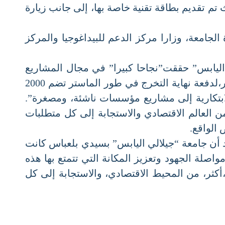
م تقديم بطاقة تقنية خاصة بها، إلى جانب زيارة
امعة، وزارا مركز الدعم للبيداغوجيا والمركز
ليابس” حققت”نجاحا كبيرا” في مجال المشاريع
المبتكرة والبحث العلمي وكذا التطوير التكنولوجي. وفي هذا الصدد، تم تسجيل حوالي 1200 مشروع مبتكر،لدفعة نهاية التخرج في طور الماستر تضم 2000
هم الابتكارية إلى مشاريع مؤسسات ناشئة، ومصغرة”.
العالم الاقتصادي والاستجابة إلى كل متطلبات
واقع.
ن جامعة “جيلالي اليابس” بسيدي بلعباس كانت
ة الجهود وتعزيز المكانة التي تتمتع بها هذه
ر، من المحيط الاقتصادي، والاستجابة إلى كل