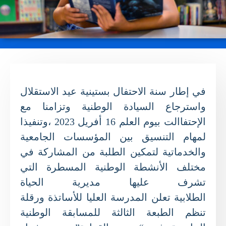
في إطار سنة الاحتفال بستينية عيد ا
ل
استق
ل
ال
واسترجاع السيادة الوطنية وتزامنا مع
ا
ل
إحتفاالت بيوم العلم 16 أفريل 2023 ،وتنفيذا
لمهام التنسيق بين المؤسسات الجامعية
والخدماتية لتمكين الطلبة من المشاركة في
مختلف ا
ل
أنشطة الوطنية المسطرة التي
تشرف عليها مديرية الحياة
الط
ل
ابية
ت
عل
ن
المدرسة العليا ل
ل
أساتذة ورقلة
تنظم الطبعة الثالثة للمسابقة الوطنية