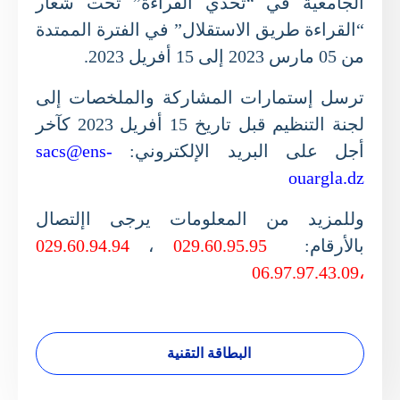
الجامعية في “تحدي القراءة” تحت شعار
“القراءة طريق ا
ل
استق
ل
ال” في الفترة الممتدة
من 05 مارس 2023 إلى 15 أفريل 2023.
ترسل إستمارات المشاركة والملخصات إلى
لجنة التنظيم قبل تاريخ 15 أفريل 2023 كآخر
أجل على البريد الإلكتروني:
sacs@ens-
ouargla.dz
وللمزيد من المعلومات يرجى اإلتصال
بالأرقام:
029.60.95.95
،
029.60.94.94
،06.97.97.43.09
البطاقة التقنية