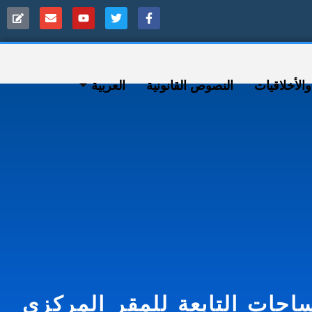
ﻷخلاقيات
النصوص القانونية
العربية
حات التابعة للمقر المركزي