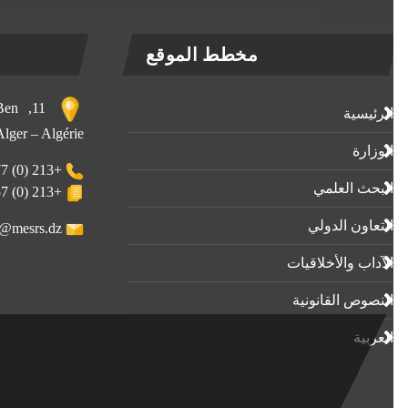
مخطط الموقع
, Ben
الرئيسية
 Alger – Algérie
الوزارة
+213 (0) 23-23-80-77
البحث العلمي
+213 (0) 23-23-80-57
التعاون الدولي
webmaster@mesrs.dz
الآداب واﻷخلاقيات
النصوص القانونية
العربية