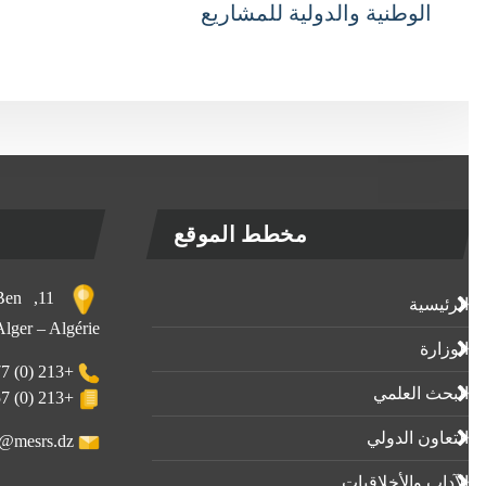
الوطنية والدولية للمشاريع
مخطط الموقع
, Ben
الرئيسية
 Alger – Algérie
الوزارة
+213 (0) 23-23-80-77
البحث العلمي
+213 (0) 23-23-80-57
التعاون الدولي
webmaster@mesrs.dz
الآداب واﻷخلاقيات