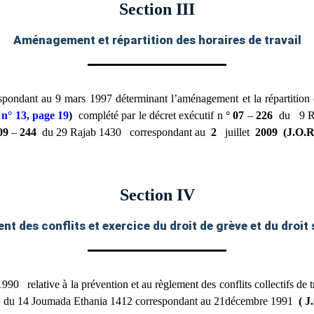
Section III
Aménagement et répartition des horaires de travail
ant au 9 mars 1997 déterminant l’aménagement et la répartition des 
n° 13, page 19
)
complété par le décret exécutif n
° 07
–
226
du
9 R
09
–
244
du 29 Rajab 1430
correspondant au
2
juillet
2009
(J.O.R
Section IV
t des conflits et exercice du droit de grève et du droit
 1990
relative à la prévention et au règlement des conflits collectifs de 
du 14 Joumada Ethania 1412 correspondant au 21décembre 1991
(
J