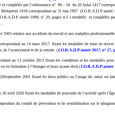
ée et complétée par l’ordonnance n° 96 – 18 du 20 Safar 1417 corresp
 Moharrem 1418 correspondant au 31 mai 1997 (J.O.R.A.D.P année 199
.R.A.D.P année 1999, n° 20, pages 4-5 ) modifiée et complétée pa
 .
1983 relative aux accidents du travail et aux maladies professionnelle
espondant au 14 mars 2017, fixant les modalités de mise en œuvre des
, de l’avancement et de la retraite (
J.O.R.A.D.P année 2017, n° 17, 
nt au 13 octobre 2015 fixant les conditions et les modalités pour le 
u en formation à l’étranger et leurs ayants droit (
J.O.R.A.D.P année 
eptembre 2001 fixant les lieux publics ou l’usage du tabac est interdi
vril 2020 fixant les modalités de poursuite de l’activité après l’âge lé
position du comité de prévention et de sensibilisation sur le tabagis