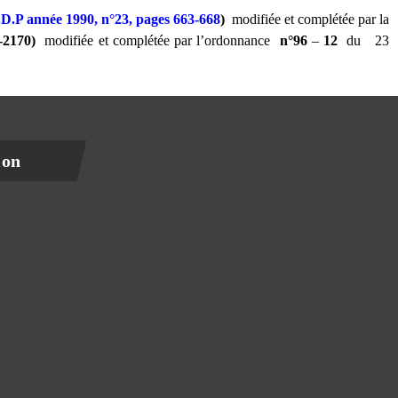
D.P année 1990, n°23, pages 663-668
)
modifiée et complétée par la
-2170)
modifiée et complétée par l’ordonnance
n°96
–
12
du
23
ion