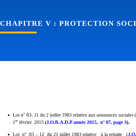
CHAPITRE II : DISPOSITIF INS
CHAPITRE II : Dispositif institutionnel 
L'ENSEIGNEMENT SUPÉRIEUR ET
scientifique
CHAPITRE II : DISPOSITIF INS
L'ENSEIGNEMENT SUPÉRIEUR ET
CHAPITRE V : PROTECTION SOC
Loi n° 83-
11 du 2 juillet 1983 relative aux assurances sociales 
er
1
février 2015
(
J.O.R.A.D.P année 2015, n° 07, page 3
).
Loi n° 83 – 12 du 21 juillet 1983 relative à la retraite (
J.O