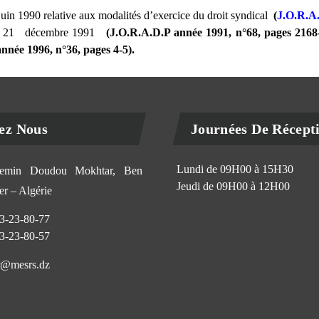
n 1990 relative aux modalités d’exercice du droit syndical
(
J.O.R.A.
u 21
décembre 1991
(J.O.R.A.D.P année 1991, n°68, pages 2168
nnée 1996, n°36, pages 4-5).
ez Nous
Journées De Récept
Lundi de 09H00 à 15H30
min Doudou Mokhtar, Ben
Jeudi de 09H00 à 12H00
r – Algérie
3-23-80-77
3-23-80-57
@mesrs.dz