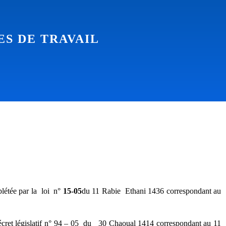
EL DU SECTEUR DE
ent supérieur et de la recherche
UE
EL DU SECTEUR DE
UE
ES DE TRAVAIL
létée par la loi n°
15-05
du 11 Rabie Ethani 1436 correspondant au
écret législatif n° 94 – 05 du 30 Chaoual 1414 correspondant au 11