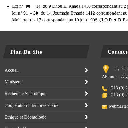
Loi n°
90
–
14
du 9 Dhou El Kaada 1410 correspondant au 2 jui
loi n°
91
–
30
du 14 Joumada Ethania 1412 correspondant a
Moharrem 1417 correspondant au 10 juin 1996
(J.O.R.A.D.P a
Plan Du Site
Contact
11, Che
Accueil
Aknoun – Alge
Ministère
+213 (0) 2
Recherche Scientifique
+213 (0) 2
Coopération Interuniversitaire
webmaster
Ethique et Déontologie