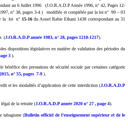
ondant au 6 Juillet 1996 (J.O.R.A.D.P Année 1996, n° 42, Pages 12-
7, n° 38, pages 3-4 ) modifiée et complétée par la loi n° 99 – 03
r la loi n°
15-16
du Aouel Rabie Ethani 1438 correspondant au 31
s (
J.O.R.A.D.P année 1983, n° 28, pages 1210-1217
).
 dispositions législatives en matière de validation des périodes du
page 3
).
bénéfice des prestations de sécurité sociale par certaines catégorie
2015, n° 55, pages 7-9
).
t et les modalités d’application de cette interdiction (
J.O.R.A.D.P
gal de la retraite (
J.O.R.A.D.P année 2020 n° 27 , page 4
).
me tabagisme (
Bulletin officiel de l’enseignement supérieur et de le