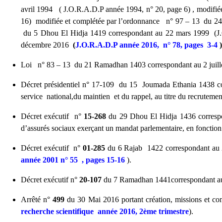
avril 1994 ( J.O.R.A.D.P année 1994, n° 20, page 6) , modifi
16) modifiée et complétée par l’ordonnance n° 97 – 13 du 24
du 5 Dhou El Hidja 1419 correspondant au 22 mars 1999 (J.O
décembre 2016
(
J.O.R.A.D.P année 2016, n° 78, pages 3-4
)
Loi n° 83 – 13 du 21 Ramadhan 1403 correspondant au 2 juillet 
Décret présidentiel n° 17-109 du 15 Joumada Ethania 1438 corr
service national,du maintien et du rappel, au titre du recrutement
Décret exécutif n°
15-268
du 29 Dhou El Hidja 1436 corresponda
d’assurés sociaux exerçant un mandat parlementaire, en fonction o
Décret exécutif n°
01-285
du 6 Rajab 1422 correspondant au 24S
année 2001 n° 55 , pages 15-16
).
Décret exécutif n°
20-107
du 7 Ramadhan 1441correspondant au 30 a
Arrêté n°
499
du 30 Mai 2016 portant création, missions et com
recherche scientifique année 2016, 2ème trimestre
).