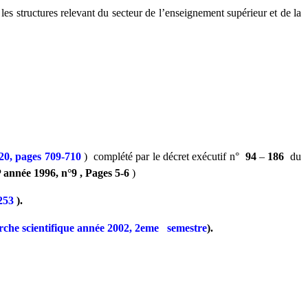
les structures relevant du secteur de l’enseignement supérieur et de la
20, pages 709-710
) complété par le décret exécutif n°
94
–
186
du
 année 1996, n°9 , Pages 5-6
)
253
).
herche scientifique année 2002, 2eme semestre
).