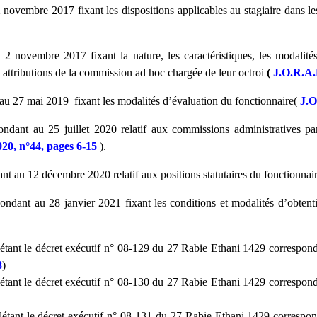
ovembre 2017 fixant les dispositions applicables au stagiaire dans les
 novembre 2017 fixant la nature, les caractéristiques, les modalités
s attributions de la commission ad hoc chargée de leur octroi
(
J.O.R.A.
27 mai 2019 fixant les modalités d’évaluation du fonctionnaire(
J.O
ant au 25 juillet 2020 relatif aux commissions administratives pari
20, n°44, pages 6-15
).
t au 12 décembre 2020 relatif aux positions statutaires du fonctionnai
ant au 28 janvier 2021 fixant les conditions et modalités d’obtention
ant le décret exécutif n° 08-129 du 27 Rabie Ethani 1429 correspondan
8
)
ant le décret exécutif n° 08-130 du 27 Rabie Ethani 1429 correspondan
tant le décret exécutif n° 08-131 du 27 Rabie Ethani 1429 correspond