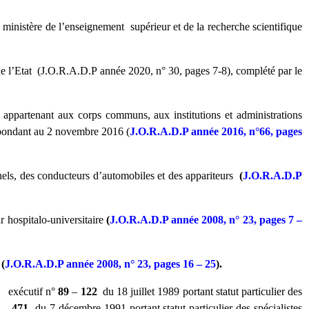
inistère de l’enseignement supérieur et de la recherche scientifique
de l’Etat (J.O.R.A.D.P année 2020, n° 30, pages 7-8), complété par le
appartenant aux corps communs, aux institutions et administrations
spondant au 2 novembre 2016 (
J.O.R.A.D.P année 2016, n°66, pages
nels, des conducteurs d’automobiles et des appariteurs
(
J.O.R.A.D.P
ur hospitalo-universitaire
(
J.O.R.A.D.P année 2008, n° 23, pages 7 –
r
(
J.O.R.A.D.P année 2008, n° 23, pages 16 – 25
).
t exécutif n°
89
–
122
du 18 juillet 1989 portant statut particulier des
–
471
du 7 décembre 1991 portant statut particulier des spécialistes