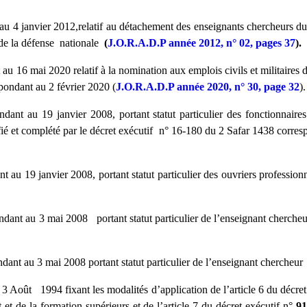
 4 janvier 2012,relatif au détachement des enseignants chercheurs du m
 de la défense nationale
(
J.O.R.A.D.P année 2012, n° 02, pages 37
).
 16 mai 2020 relatif à la nomination aux emplois civils et militaires 
ondant au 2 février 2020 (
J
.O.R.A.D.P année 2020, n° 30, page 32
).
t au 19 janvier 2008, portant statut particulier des fonctionnaires 
ié et complété par le décret exécutif n° 16-180 du 2 Safar 1438 corre
u 19 janvier 2008, portant statut particulier des ouvriers profession
ndant au 3 mai 2008
portant statut particulier de l’enseignant cherche
ant au 3 mai 2008 portant statut particulier de l’enseignant chercheu
 Août 1994 fixant les modalités d’application de l’article 6 du décre
 et de la formation supérieurs et de l’article 7 du décret exécutif n°
91