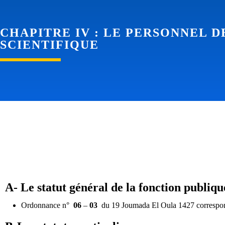
CHAPITRE II : DISPOSITIF INS
CHAPITRE II : Dispositif institutionnel 
L'ENSEIGNEMENT SUPÉRIEUR ET
scientifique
CHAPITRE II : DISPOSITIF INS
L'ENSEIGNEMENT SUPÉRIEUR ET
CHAPITRE IV : LE PERSONNEL 
SCIENTIFIQUE
A- Le statut général de la fonction publiqu
Ordonnance n°
06
–
03
du 19 Joumada El Oula 1427 correspond