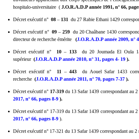
hospitalo-universitaire (
J.O.R.A.D.P année 1991, n° 66, page
Décret exécutif n°
08
–
131
du 27 Rabie Ethani 1429 correspond
Décret exécutif n°
09
–
259
du 20 Chaâbane 1430 correspondant
directeur de recherche émérite
(
J.O.R.A.D.P année 2009, n° 4
Décret exécutif n°
10
–
133
du 20 Joumada El Oula 1431 c
supérieur
(
J.O.R.A.D.P année 2010, n° 31, pages 4- 19
).
Décret exécutif n°
11
–
443
du Aouel Safar 1433 correspo
recherche
(
J.O.R.A.D.P année 2011, n° 70, pages 7-37
).
Décret exécutif n°
17-319
du 13 Safar 1439 correspondant au 2 n
2017, n° 66, pages 8-9
).
Décret exécutif n° 17-319 du 13 Safar 1439 correspondant au 2 n
2017, n° 66, pages 8-9
).
Décret exécutif n° 17-321 du 13 Safar 1439 correspondant au 2 