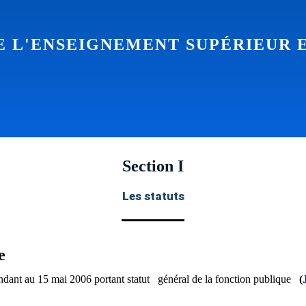
TITUTIONNEL ET ORGANISATIONN
et organisationnel du secteur de l'enseignem
 DE LA RECHERCHE SCIENTIFIQ
TITUTIONNEL ET ORGANISATIONN
 DE LA RECHERCHE SCIENTIFIQ
DE L'ENSEIGNEMENT SUPÉRIEUR 
Section I
Les statuts
e
ant au 15 mai 2006 portant statut général de la fonction publique
(