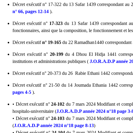
Décret exécutif n° 17-322 du 13 Safar 1439 correspondant au 2 n
n° 66, pages 12-14
).
Décret exécutif n°
17-323
du 13 Safar 1439 correspondant au 2
fonctionnaires, ainsi que la composition, le fonctionnement et le
Décret exécutif
n° 19-165
du 22 Ramadhan1440 correspondant au 
Décret exécutif n°
20-199
du 4 Dhou El Hidja 1441 correspond
institutions et administrations publiques (
J.O.R.A.D.P année 20
Décret exécutif n° 20-373 du 26 Rabie Ethani 1442 correspondan
Décret exécutif n° 21-50 du 14 Joumada Ethania 1442 correspond
pages 4-5
).
• Décret exécutif n°
24-102
du 7 mars 2024 Modifiant et complét
hospitalo-universitaire (
J.O.R.A.D.P année 2024 n°18 page 3-
• Décret exécutif n°
24-103
du 7 mars 2024 Modifiant et complét
(
J.O.R.A.D.P année 2024 n°18 page 8-13
)
• Décret exécutif n°
24-104
du 7 mars 2024 Modifiant et complé