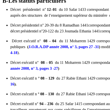
B-Les statuts particuliers
Décret présidentiel n°
12
–
01
du 10 Safar 1433 correspondant au
auprès des structures de l’enseignement supérieur du ministère
Décret présidentiel n° 20-39 du 8 Ramadhan 1441correspondant au
décret présidentiel n°20-122 du 23 Joumada Ethania 1441corresp
Décret exécutif n°
08
–
04
du 11 Moharrem 1429 correspondan
publiques
(
J.O.R.A.DP année 2008, n° 3, pages 27 -31
)
modif
4-18
).
Décret exécutif n°
08
–
05
du 11 Moharrem 1429 correspondant a
année 2008, n° 3, pages 3 -27
)
Décret exécutif n
° 08
–
129
du 27 Rabie Ethani 1429 correspo
16
).
Décret exécutif n
° 08
–
130
du 27 Rabie Ethani 1429 correspond
Décret exécutif n°
94
–
236
du 25 Safar 1415 correspondant au 3
travailleurs appartenant aux corps spécifiques de l’enseignement