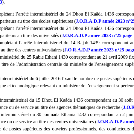
3
).
mplétant l’arrêté interministériel du 24 Dhou El Kaâda 1436 correspo
ariteurs au titre des écoles supérieures (
J.O.R.A.D.P année 2023 n°2
mplétant l’arrêté interministériel du 24 Dhou El Kaâda 1436 correspo
riteurs au titre des universités (
J.O.R.A.D.P année 2023 n°25 page 
mplétant l’arrêté interministériel du 14 Rajab 1439 correspondant a
u titre des centres universitaires (
J.O.R.A.D.P année 2023 n°25 pag
erministériel du 25 Rabie Ethani 1430 correspondant au 21 avril 2009 fi
itre de l’administration centrale du ministère de l’enseignement supéri
interministériel du 6 juillet 2016 fixant le nombre de postes supérieurs
fique et technologique relevant du ministère de l’enseignement supérieur 
interministériel du 15 Dhou El Kaâda 1436 correspondant au 30 août 201
nance ou de service au titre des agences thématiques de recherche (
J.O.R
interministériel du 30 Joumada Ethania 1432 correspondant au 2 juin 20
ce ou de service au titre des centres universitaires (
J.O.R.A.D.P année
 de postes supérieurs des ouvriers professionnels, des conducteurs d