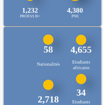
1,275
4,530
PROFAS B+
PNE
62
4,926
Etudiants
Nationalités
africains
37
2,888
Etudiants