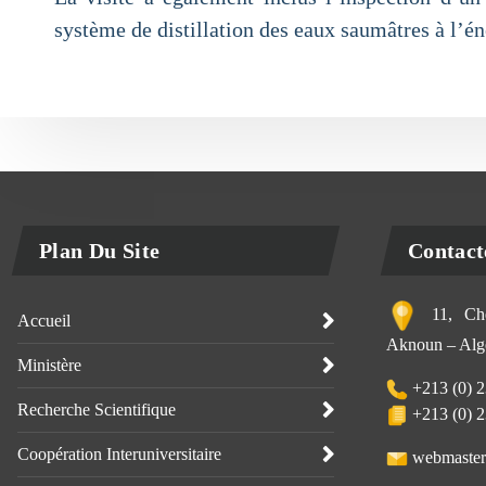
système de distillation des eaux saumâtres à l’éne
Plan Du Site
Contact
11, Che
Accueil
Aknoun – Alge
Ministère
+213 (0) 2
Recherche Scientifique
+213 (0) 2
Coopération Interuniversitaire
webmaster