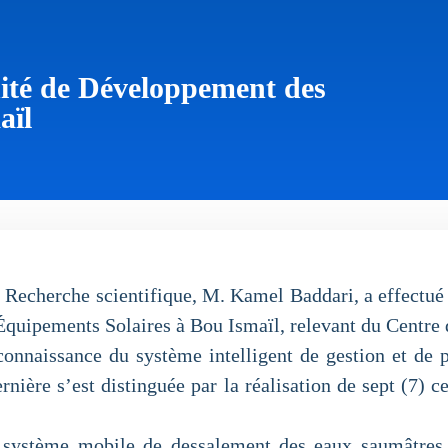
ité de Développement des
aïl
 Recherche scientifique, M. Kamel Baddari, a effectué au
 Équipements Solaires à Bou Ismaïl, relevant du Centr
 connaissance du système intelligent de gestion et de p
rnière s’est distinguée par la réalisation de sept (7) c
 système mobile de dessalement des eaux saumâtres à