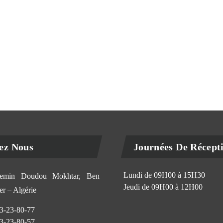
ez Nous
Journées De Récept
Lundi de 09H00 à 15H30
min Doudou Mokhtar, Ben
Jeudi de 09H00 à 12H00
r – Algérie
3-23-80-77
3-23-80-57