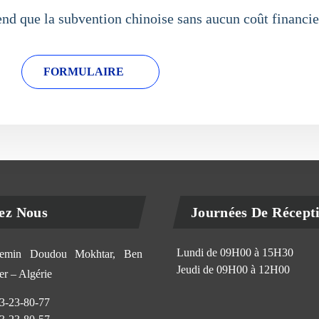
d que la subvention chinoise sans aucun coût financier 
FORMULAIRE
ez Nous
Journées De Récept
Lundi de 09H00 à 15H30
min Doudou Mokhtar, Ben
Jeudi de 09H00 à 12H00
r – Algérie
3-23-80-77