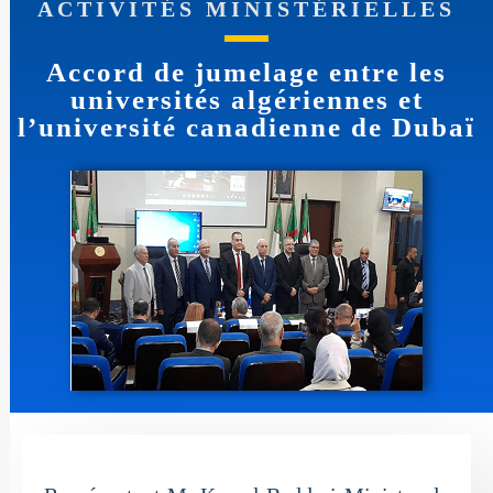
ACTIVITÉS MINISTÉRIELLES
Accord de jumelage entre les
universités algériennes et
l’université canadienne de Dubaï