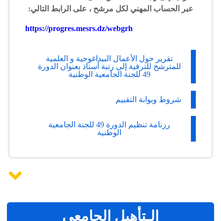
عبر الحساب المهني لكل مرشح ، على الرابط التالي:
https://progres.mesrs.dz/webgrh
تقرير حول الأعمال البيداغوجية و العلمية
للمترشح للترقية إلى رتبة أستاذ بعنوان الدورة
49 للجنة الجامعية الوطنية
شروط وبوابة التقييم
رزنامة تنظيم الدورة 49 للجنة الجامعية
الوطنية
الـتأهيل الجامعي