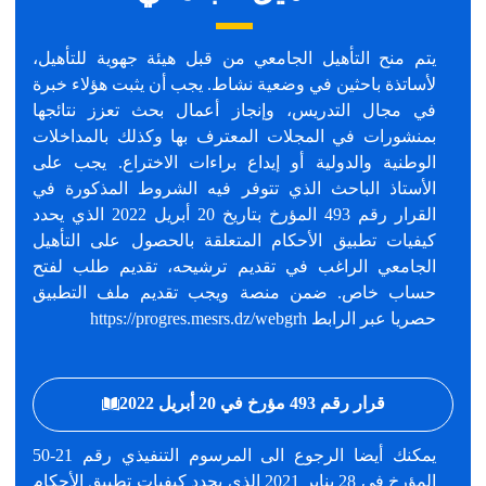
يتم منح التأهيل الجامعي من قبل هيئة جهوية للتأهيل،
لأساتذة باحثين في وضعية نشاط. يجب أن يثبت هؤلاء خبرة
في مجال التدريس، وإنجاز أعمال بحث تعزز نتائجها
بمنشورات في المجلات المعترف بها وكذلك بالمداخلات
الوطنية والدولية أو إيداع براءات الاختراع. يجب على
الأستاذ الباحث الذي تتوفر فيه الشروط المذكورة في
القرار رقم 493 المؤرخ بتاريخ 20 أبريل 2022 الذي يحدد
كيفيات تطبيق الأحكام المتعلقة بالحصول على التأهيل
الجامعي الراغب في تقديم ترشيحه، تقديم طلب لفتح
حساب خاص. ضمن منصة ويجب تقديم ملف التطبيق
حصريا عبر الرابط https://progres.mesrs.dz/webgrh
قرار رقم 493 مؤرخ في 20 أبريل 2022
يمكنك أيضا الرجوع الى المرسوم التنفيذي رقم 21-50
المؤرخ في 28 يناير 2021 الذي يحدد كيفيات تطبيق الأحكام