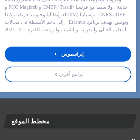
ثنائية ، ولا سيما مع فرنسا “CMEP / Tassili و PHC Maghreb و
CNRS / DEF” وإسبانيا (PCIM) وإيطاليا وجنوب إفريقيا وكندا
وتونس. يهدف برنامج Erasmus + إلى دعم الأنشطة في مجالات
التعليم العالي والتدريب والشباب والرياضة للفترة 2021-2027
إيراسموس+
برامج أخرى
مخطط الموقع