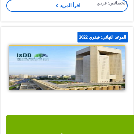
الخصائص
: فردي
اقرأ المزيد
الموعد النهائي: فيفري 2022