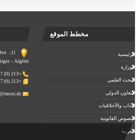
مخطط الموقع
, Ben
الرئيسية
 Alger – Algérie
الوزارة
+213 (0) 23-23-80-77
البحث العلمي
+213 (0) 23-23-80-57
التعاون الدولي
webmaster@mesrs.dz
الآداب واﻷخلاقيات
النصوص القانونية
العربية