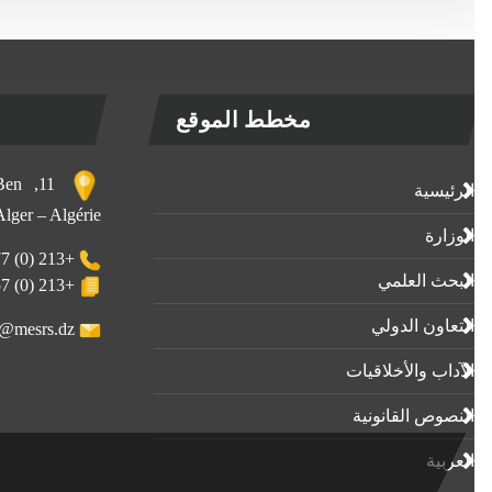
مخطط الموقع
, Ben
الرئيسية
 Alger – Algérie
الوزارة
+213 (0) 23-23-80-77
البحث العلمي
+213 (0) 23-23-80-57
التعاون الدولي
webmaster@mesrs.dz
الآداب واﻷخلاقيات
النصوص القانونية
العربية