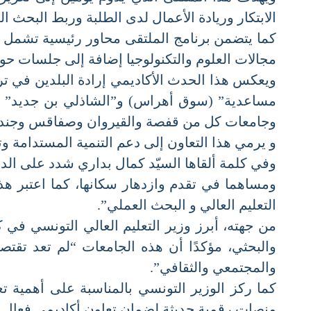
الابتكار وريادة الأعمال لدى الطلبة وربط البحث الع
كما يتضمن برنامج الملتقى محاور رئيسية تشمل ج
مجالات العلوم والتكنولوجيا إضافة إلى جلسات حول ا
ويعكس هذا الحدث الأكاديمي إرادة البلدين في ترس
مساعدية” (سوق أهراس) و”الشاذلي بن جديد” (الط
وجامعات كل من قفصة والقيروان وصفاقس وجندوبة
و يرمي هذا التعاون إلى دعم التنمية المستدامة وتع
وفي كلمة ألقاها السيّد كمال بداري شدد على الدور 
ومساهما في تقدم وازدهار سكانها، كما اعتبر هذه ا
التعليم العالي و البحث العملي”.
من جهته، أبرز وزير التعليم العالي التونسي في كلم
والبحثي، مؤكدًا أن هذه الجامعات “لم تعد تقتصر 
والمجتمعي والثقافي”.
كما ركز الوزير التونسي بالمناسبة على أهمية تعز
منصات رقمية حديثة لضمان تعاون أكاديمي فعال بين 