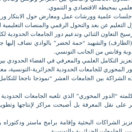
لمي بمحيطه الاقتصادي و التنموي.
لسات علمية وورشات عمل ومعارض حول الابتكار وريادة
لتعليم عن بعد والتحول الرقمي والمنصات التعليمية الح
يخ التعاون الثنائي وتدعيم دور الجامعات الحدودية لك
ارف) والشهيد “حمة لخضر” بالوادي تضاف إليها جامعة
 وقابس من الجانب التونسي.
زيز التكامل العلمي والمعرفي في الفضاء الحدودي بين ا
المحوري للجامعات الحدودية الجزائرية-التونسية، معتبرا
لشراكة بين الجامعات العشر “نموذجا ناجحا للتكامل بي
ته “الدور المحوري” الذي تلعبه الجامعات الحدودية الج
على نقل المعرفة بل أصبحت مراكز لإنتاجها وتطوير ال
يز الشراكات البحثية وإقامة برامج ماستر ودكتوراه وم
الجامعات الجزائرية والتونسية.