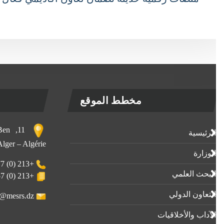
مخطط الموقع
, Ben
الرئيسية
 Alger – Algérie
الوزارة
+213 (0) 23-23-80-77
البحث العلمي
+213 (0) 23-23-80-57
التعاون الدولي
webmaster@mesrs.dz
الآداب واﻷخلاقيات