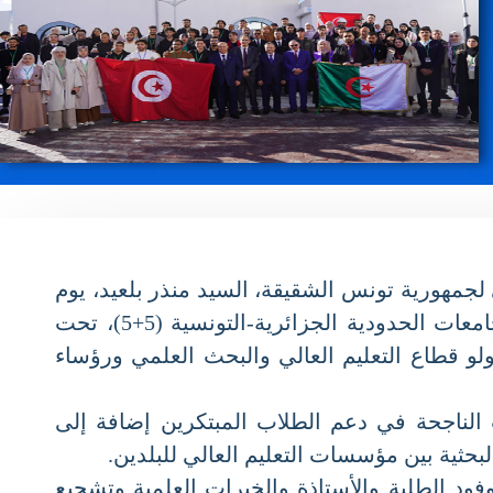
جمهورية تونس الشقيقة، السيد منذر بلعيد، يوم
16 ديسمبر 2025، بجامعة “محمد الشريف مساعدية”- سوق أهراس، على فعاليات الملتقى السابع للجامعات الحدودية الجزائرية-التونسية (5+5)، تحت
و قطاع التعليم العالي والبحث العلمي ورؤساء
اجحة في دعم الطلاب المبتكرين إضافة إلى
ثية بين مؤسسات التعليم العالي للبلدين.
د الطلبة والأستاذة والخبرات العلمية وتشجيع