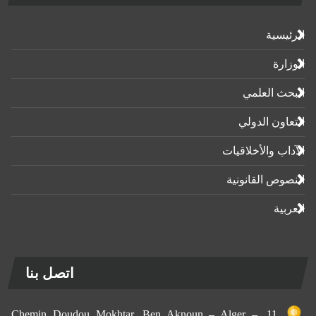
الرئيسية
الوزارة
البحث العلمي
التعاون الدولي
الآداب واﻷخلاقيات
النصوص القانونية
العربية
اتصل بنا
11, Chemin Doudou Mokhtar, Ben Aknoun – Alger –