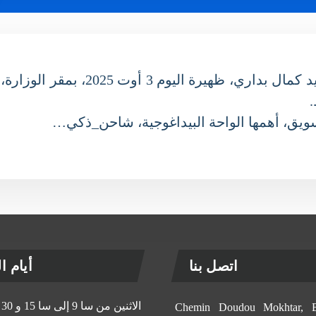
إستقبل وزير التعليم العالي والبحث العل
ق، أهمها الواحة البيداغوجية، شاحن_ذكي…
اتصل بنا
أيام الإ
الاثنين من سا 9 إلى سا 15 و 30 د
11, Chemin Doudou Mokhtar