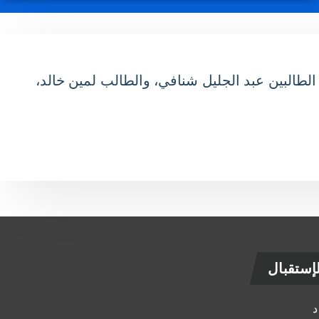
مي، السيد كمال بداري، ظهيرة اليوم 3 أوت 2025، بمقر الوزارة، الطالبين عبد الجليل شنافي، والطالب لمين خالد،
ستقبال