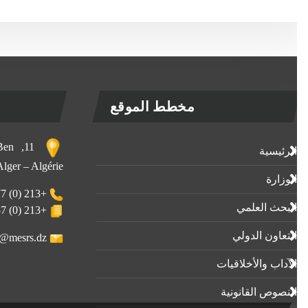
مخطط الموقع
, Ben
الرئيسية
 Alger – Algérie
الوزارة
+213 (0) 23-23-80-77
البحث العلمي
+213 (0) 23-23-80-57
التعاون الدولي
webmaster@mesrs.dz
الآداب واﻷخلاقيات
النصوص القانونية