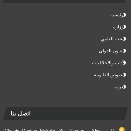
الرئيسية
الوزارة
البحث العلمي
التعاون الدولي
الآداب واﻷخلاقيات
النصوص القانونية
العربية
اتصل بنا
11, Chemin Doudou Mokhtar, Ben Aknoun – Alger –