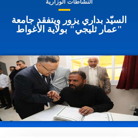
النشاطات الوزارية
السيّد بداري يزور ويتفقد جامعة
"عمار ثليجي" بولاية الأغواط