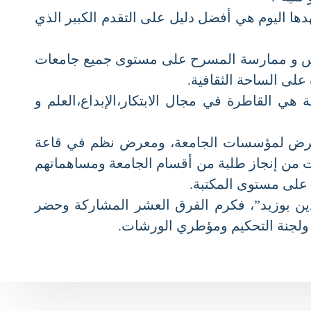
اليوم هي أفضل دليل على التقدم الكبير الذي
قية الممضاة مع وزارة الثقافة والفنون، سيتم افتتاح 115 ورشة لتدريس و ممارسة المسرح على مستوى جميع جامعات
ى الساحة الثقافية.
جامعة الجزائرية هي القاطرة في مجال الابتكار،الإبداع،العلم و
لعرض لمؤسسات الجامعة، ومعرض نظم في قاعة
من إنجاز طلبة من أقسام الجامعة ومساهماتهم
لى مستوى المكتبة.
للمسرح الجامعي “محي الدين بوزيد”، فكرم الفرق العشر المشاركة وحضر
لجنة التحكيم ومؤطري الورشات.