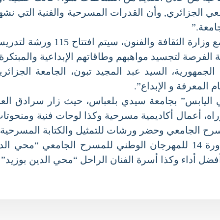
جزائري, وأن القدرات المسرحية والفنية التي نشهدها 
معة.”
أكد السيد الوزير أنه في إطار الاتفا
لفرصة لتجسيد مواهبهم وطاقاتهم الإبداعية والمبتكرة عل
ى أنه “وفقا للالتزام الـ41 لرئيس الجمهورية، السيد عبد المجيد تبون، ال
المعرفة و الإبداع”.
الي اليابس” بجامعة سيدي بلعباس، حيث زار سرادق ا
 أعمال أكاديمية مسرحية وكذا لوحات فنية ومنحوتات 
سرح الجامعي وحضر ورشات للتمثيل والكتابة المسرحية ع
ترأس السيد الوزير مساء الثلاثاء حفل اختتام الدورة 14 للمهرجان الوطني 
ل أداء وكذا أسرة الفنان الراحل “محي الدين بوزيد” و