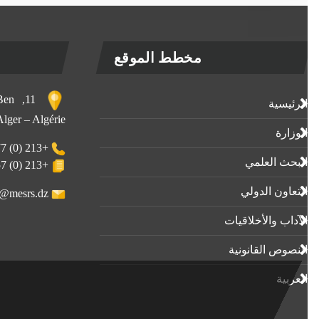
مخطط الموقع
, Ben
الرئيسية
 Alger – Algérie
الوزارة
+213 (0) 23-23-80-77
البحث العلمي
+213 (0) 23-23-80-57
التعاون الدولي
webmaster@mesrs.dz
الآداب واﻷخلاقيات
النصوص القانونية
العربية