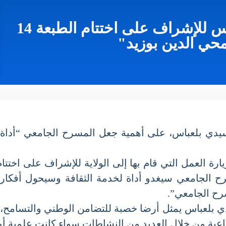
زيارة عمل إلى ولاية سيدي بلعباس للإشراف على اختتام الطبعة 14
 الدين بوزيد"
يد الوزير، يوم الثلاثاء 23 افريل 2024 بسيدي بلعباس، على أهمية جعل المسر
لجامعي سيغدو أداة لخدمة الثقافة وسيحول أفكار الط
ح الجامعي”.
لعباس يمثل أرضا خصبة للتضامن الوطني والتسامح، لنقل 
اعية من خلال العديد من النشاطات سواء كانت علمية أو فن