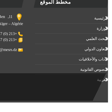
مخطط الموقع
, Ben
الرئيسية
 Alger – Algérie
الوزارة
+213 (0) 23-23-80-77
البحث العلمي
+213 (0) 23-23-80-57
التعاون الدولي
webmaster@mesrs.dz
الآداب واﻷخلاقيات
النصوص القانونية
العربية