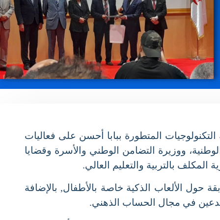
عالي والبحث العلمي, يوم السبت15 افريل 2023 “, بمركز تنمية التكنولوجيات المتطورة ببابا أحسن على فعاليات
طنية، ووزيرة التضامن الوطني والأسرة وقضايا
كلف بالتربية والتعليم العالي.
حول الألعاب الذكية خاصة بالأطفال, بالإضافة
بدعين في مجال الحساب الذهني.