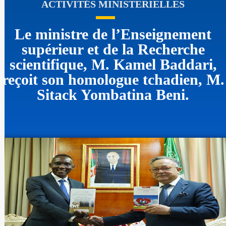
ACTIVITÉS MINISTERIELLES
Le ministre de l’Enseignement
supérieur et de la Recherche
scientifique, M. Kamel Baddari,
reçoit son homologue tchadien, M.
Sitack Yombatina Beni.