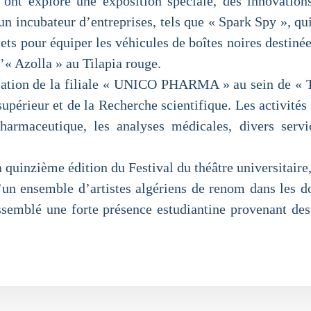
 ont exploré une exposition spéciale, des innovation
n incubateur d’entreprises, tels que « Spark Spy », qui 
ets pour équiper les véhicules de boîtes noires destinée
l’« Azolla » au Tilapia rouge.
 création de la filiale « UNICO PHARMA » au sein de «
 supérieur et de la Recherche scientifique. Les activ
armaceutique, les analyses médicales, divers servic
la quinzième édition du Festival du théâtre universitair
 ensemble d’artistes algériens de renom dans les do
assemblé une forte présence estudiantine provenant des 